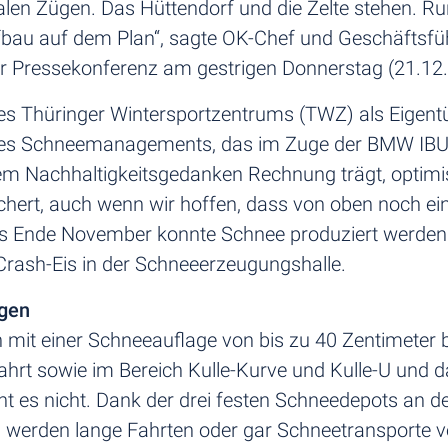
alen Zügen. Das Hüttendorf und die Zelte stehen. R
au auf dem Plan“, sagte OK-Chef und Geschäftsfüh
 Pressekonferenz am gestrigen Donnerstag (21.12.
des Thüringer Wintersportzentrums (TWZ) als Eigent
en des Schneemanagements, das im Zuge der BMW IBU
m Nachhaltigkeitsgedanken Rechnung trägt, optimist
hert, auch wenn wir hoffen, dass von oben noch ein
hs Ende November konnte Schnee produziert werden.
Crash-Eis in der Schneeerzeugungshalle.
agen
cken mit einer Schneeauflage von bis zu 40 Zentimeter
ahrt sowie im Bereich Kulle-Kurve und Kulle-U und 
ht es nicht. Dank der drei festen Schneedepots an d
 werden lange Fahrten oder gar Schneetransporte v