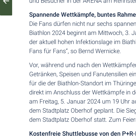
und Besucher in der ARENA am Rennstei
Spannende Wettkämpfe, buntes Rahm
Die Fans dürfen nicht nur sechs span
Biathlon 2024 beginnt am Mittwoch, 3. J
der aktuell hohen Infektionslage im Biath
Fans für Fans“, so Bernd Wernicke.
Vor, während und nach den Wettkämpfen
Getränken, Speisen und Fanutensilien ei
für die der Biathlon-Standort im Thüring
direkt im Anschluss der Wettkämpfe in de
am Freitag, 5. Januar 2024 um 19 Uhr a
dem Stadtplatz Oberhof geplant. Die Si
dem Stadtplatz Oberhof statt. Zum Feiern
Kostenfreie Shuttlebusse von den P+R-