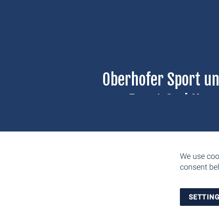
Oberhofer Sport u
Event GmbH
Am Grenzadler 7
98559 Oberhof
E-Mail: info@weltcup-oberho
We use cook
Tel.: +49 36842 53330
consent bel
SETTIN